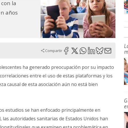
 con la
en años
L
Compartir
m
dolescentes ha generado preocupación por su impacto
correlaciones entre el uso de estas plataformas y los
leza causal de esta asociación aún no está bien
G
e
los estudios se han enfocado principalmente en
, las autoridades sanitarias de Estados Unidos han
s longitudinales que examinen esta problemática en