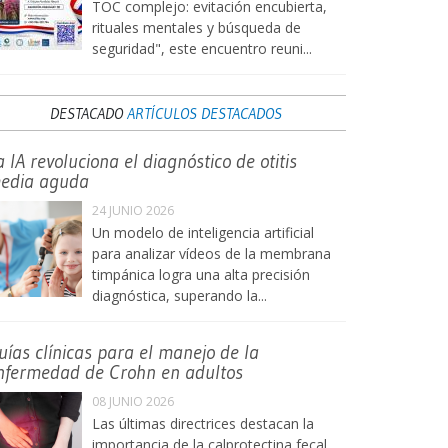
TOC complejo: evitación encubierta,
rituales mentales y búsqueda de
seguridad", este encuentro reuni...
DESTACADO
ARTÍCULOS DESTACADOS
a IA revoluciona el diagnóstico de otitis
edia aguda
24 JUNIO 2026
Un modelo de inteligencia artificial
para analizar vídeos de la membrana
timpánica logra una alta precisión
diagnóstica, superando la...
uías clínicas para el manejo de la
nfermedad de Crohn en adultos
08 JUNIO 2026
Las últimas directrices destacan la
importancia de la calprotectina fecal