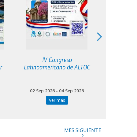
IV Congreso
XIII Congres
r
Latinoamericano de ALTOC
Latinoa
Gl
6
02 Sep 2026 - 04 Sep 2026
24 Sep 202
Ver más
Ve
MES SIGUIENTE