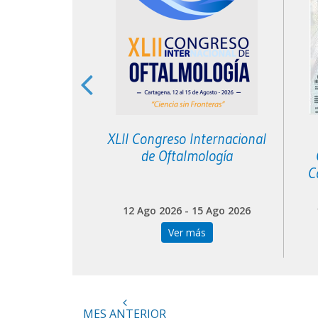
ngreso
XLII Congreso Internacional
icano de
de Oftalmología
ía APAL
C
 07 Nov 2026
12 Ago 2026 - 15 Ago 2026
más
Ver más
MES ANTERIOR