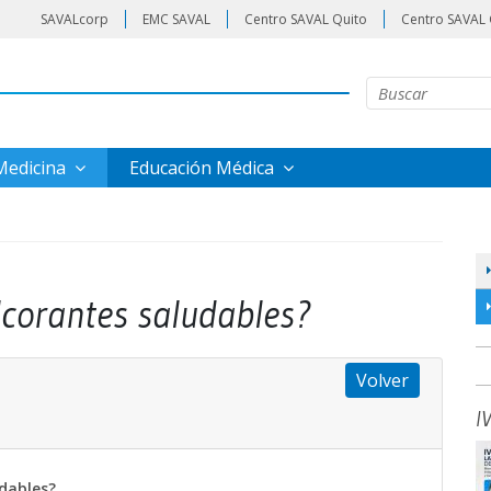
SAVALcorp
EMC SAVAL
Centro SAVAL Quito
Centro SAVAL 
 Medicina
Educación Médica
ulcorantes saludables?
Volver
I
udables?