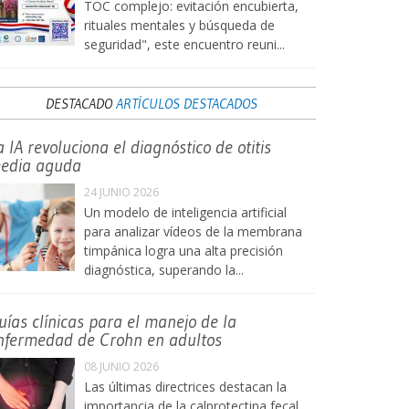
TOC complejo: evitación encubierta,
rituales mentales y búsqueda de
seguridad", este encuentro reuni...
DESTACADO
ARTÍCULOS DESTACADOS
a IA revoluciona el diagnóstico de otitis
edia aguda
24 JUNIO 2026
Un modelo de inteligencia artificial
para analizar vídeos de la membrana
timpánica logra una alta precisión
diagnóstica, superando la...
uías clínicas para el manejo de la
nfermedad de Crohn en adultos
08 JUNIO 2026
Las últimas directrices destacan la
importancia de la calprotectina fecal