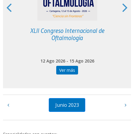
XLII Congreso Internacional de
V
Oftalmología
12 Ago 2026 - 15 Ago 2026
Ver más
Junio 2023