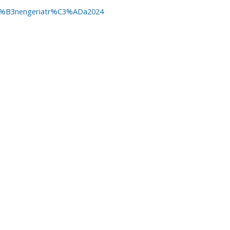
%C3%B3nengeriatr%C3%ADa2024