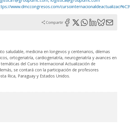
ogistica1@groupdmc.com​, logistica@groupdmc.com
ttps://www.dmccongresos.com/cursointernacionaldeactualizaci
Compartir
to saludable, medicina en longevos y centenarios, dilemas
cos, ortogeriatría, cardiogeriatría, neurogeriatría y avances en
s temáticas del Curso Internacional Actualización de
demás, se contará con la participación de profesores
osta Rica, Paraguay y Estados Unidos.