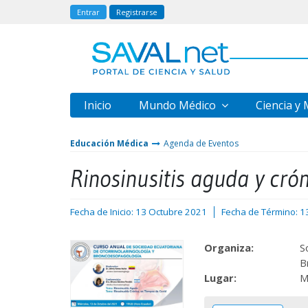
Entrar
Registrarse
Inicio
Mundo Médico
Ciencia y
Educación Médica
Agenda de Eventos
Rinosinusitis aguda y cró
Fecha de Inicio: 13 Octubre 2021
Fecha de Término: 1
Organiza:
S
B
Lugar:
M