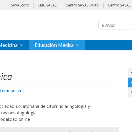
SAVALcorp
EMC SAVAL
Centro SAVAL Quito
Centro SAVAL 
 Medicina
Educación Médica
nica
3 Octubre 2021
ociedad Ecuatoriana de Otorrinolaringología y
roncoesofagología
odalidad online