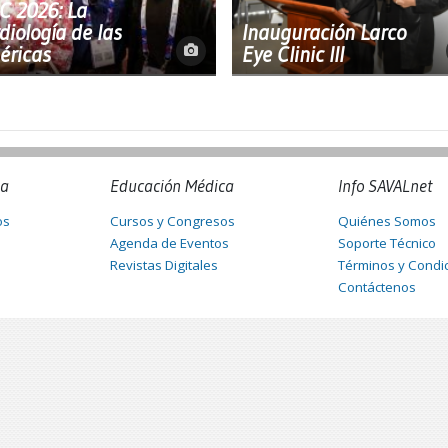
C 2026: La
diología de las
Inauguración Larco
éricas
Eye Clinic III
na
Educación Médica
Info SAVALnet
os
Cursos y Congresos
Quiénes Somos
Agenda de Eventos
Soporte Técnico
Revistas Digitales
Términos y Condi
Contáctenos