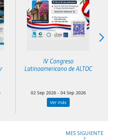
IV Congreso
XIII Congres
r
Latinoamericano de ALTOC
Latinoa
Gl
6
02 Sep 2026 - 04 Sep 2026
24 Sep 202
Ver más
Ve
MES SIGUIENTE