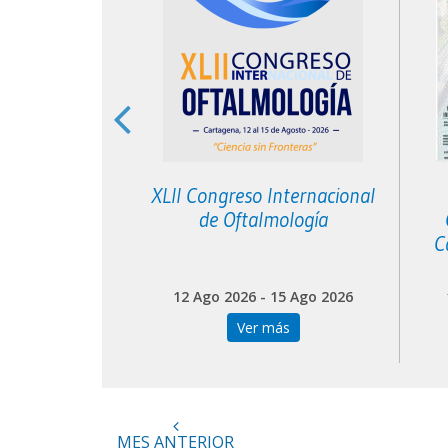
ngreso
XLII Congreso Internacional
icano de
de Oftalmología
ía APAL
C
 07 Nov 2026
12 Ago 2026 - 15 Ago 2026
más
Ver más
MES ANTERIOR