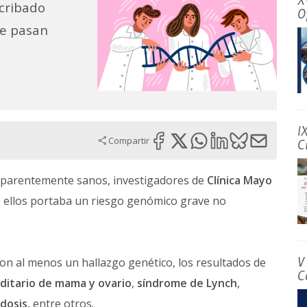
X
 cribado
O
ue pasan
I
Compartir
C
aparentemente sanos, investigadores de
Clínica Mayo
 ellos portaba un riesgo genómico grave no
V
ron al menos un hallazgo genético, los resultados de
C
ditario de mama y ovario
,
síndrome de Lynch
,
idosis
, entre otros.