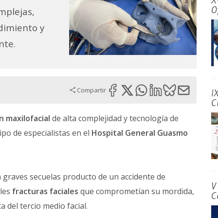
X
O
mplejas,
dimiento y
nte.
Compartir
I
C
n maxilofacial
de alta complejidad y tecnología de
po de especialistas en el
Hospital General Guasmo
n graves secuelas producto de un accidente de
V
ples
fracturas faciales
que comprometían su mordida,
C
a del tercio medio facial.