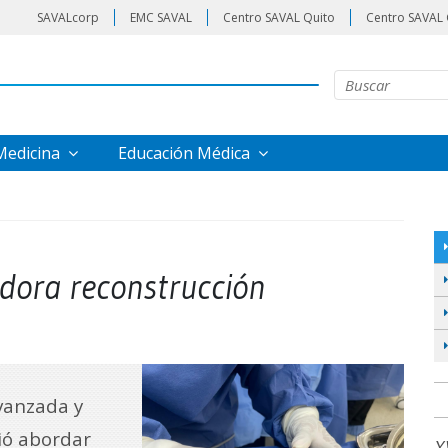
SAVALcorp
EMC SAVAL
Centro SAVAL Quito
Centro SAVAL 
 Medicina
Educación Médica
dora reconstrucción
avanzada y
ió abordar