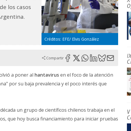
X
O
de los casos
Argentina.
Créditos: EFE/ Elvis González
I
Compartir
C
olvió a poner al
hantavirus
en el foco de la atención
a" por su baja prevalencia y el poco interés que
década un grupo de científicos chilenos trabaja en el
V
C
os, que hoy busca financiamiento para iniciar pruebas