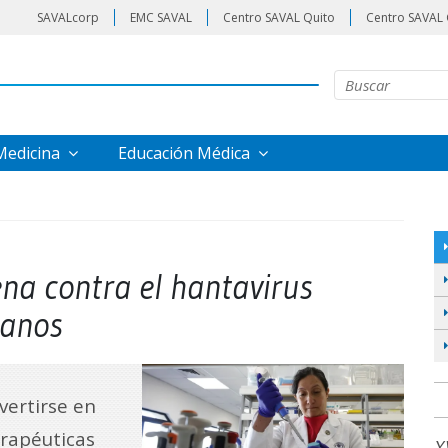
SAVALcorp
EMC SAVAL
Centro SAVAL Quito
Centro SAVAL 
 Medicina
Educación Médica
na contra el hantavirus
manos
nvertirse en
erapéuticas