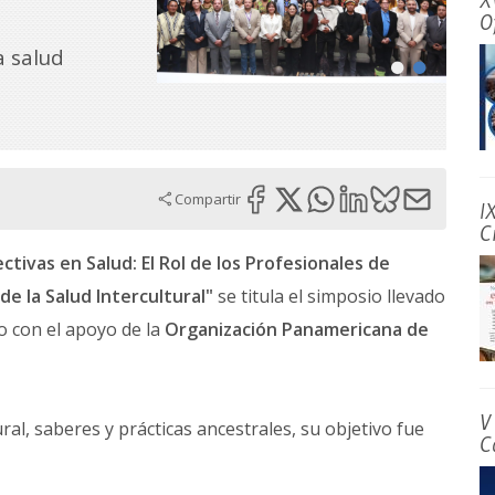
X
O
a salud
Compartir
I
C
ivas en Salud: El Rol de los Profesionales de
de la Salud Intercultural"
se titula el simposio llevado
o con el apoyo de la
Organización Panamericana de
V
ural, saberes y prácticas ancestrales, su objetivo fue
C