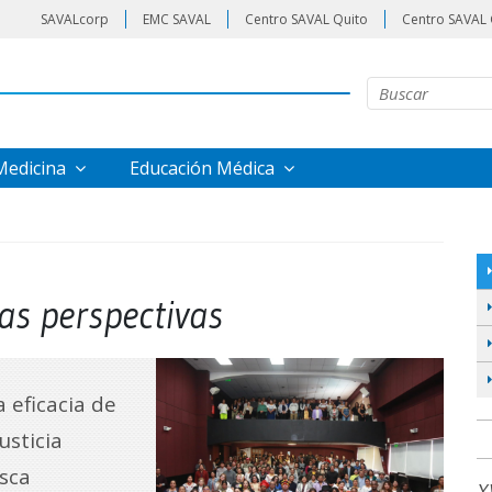
SAVALcorp
EMC SAVAL
Centro SAVAL Quito
Centro SAVAL 
 Medicina
Educación Médica
vas perspectivas
 eficacia de
usticia
usca