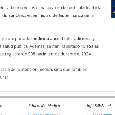
e cada uno de los espacios, con la particularidad y la
ardo Sánchez
,
viceministro de Gobernanza de la
r e incorporar la
medicina ancestral-tradicional
y
a salud pública. Además, se han habilitado 154
Salas
 se registraron 538 nacimientos durante el 2024.
ficacia de la atención médica, sino que también
ural.
na
Educación Médica
Info SAVALnet
os
Cursos y Congresos
Quiénes Somos