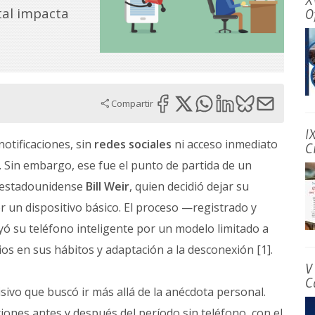
X
tal impacta
O
Compartir
I
notificaciones, sin
redes sociales
ni acceso inmediato
C
 Sin embargo, ese fue el punto de partida de un
a estadounidense
Bill Weir
, quien decidió dejar su
 un dispositivo básico. El proceso —registrado y
ó su teléfono inteligente por un modelo limitado a
s en sus hábitos y adaptación a la desconexión [1].
V
C
isivo que buscó ir más allá de la anécdota personal.
iones antes y después del período sin teléfono, con el