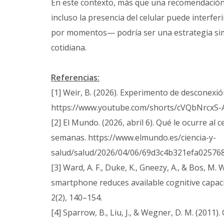
En este contexto, más que una recomendación ca
incluso la presencia del celular puede interfe
por momentos— podría ser una estrategia simp
cotidiana.
Referencias:
[1] Weir, B. (2026). Experimento de desconexión
https://www.youtube.com/shorts/cVQbNrcxS-
[2] El Mundo. (2026, abril 6). Qué le ocurre a
semanas. https://www.elmundo.es/ciencia-y-
salud/salud/2026/04/06/69d3c4b321efa02576
[3] Ward, A. F., Duke, K., Gneezy, A., & Bos, M
smartphone reduces available cognitive capaci
2(2), 140–154.
[4] Sparrow, B., Liu, J., & Wegner, D. M. (201