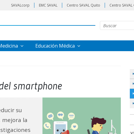
SAVALcorp
EMC SAVAL
Centro SAVAL Quito
Centro SAVAL 
 Medicina
Educación Médica
o del smartphone
educir su
, mejora la
stigaciones