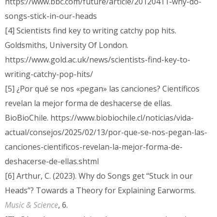
https://www.bbc.com/future/article/20120411-why-do-
songs-stick-in-our-heads
[4] Scientists find key to writing catchy pop hits.
Goldsmiths, University Of London.
https://www.gold.ac.uk/news/scientists-find-key-to-
writing-catchy-pop-hits/
[5] ¿Por qué se nos «pegan» las canciones? Científicos
revelan la mejor forma de deshacerse de ellas.
BioBioChile. https://www.biobiochile.cl/noticias/vida-
actual/consejos/2025/02/13/por-que-se-nos-pegan-las-
canciones-cientificos-revelan-la-mejor-forma-de-
deshacerse-de-ellas.shtml
[6] Arthur, C. (2023). Why do Songs get “Stuck in our
Heads”? Towards a Theory for Explaining Earworms.
Music & Science
, 6.