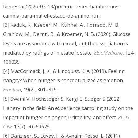
bienestar/2026-03-13/por-que-tener-hambre-nos-
cambia-para-mal-el-estado-de-animo.html
[3] Kaduk, K., Kaeber, M., Kühnel, A., Torrado, M. B.,
Grahlow, M., Derntl, B., & Kroemer, N. B. (2026). Glucose
levels are associated with mood, but the association is
mediated by ratings of metabolic state.
EBioMedicine
, 124,
106035.
[4] MacCormack, J. K., & Lindquist, K. A. (2019). Feeling
hangry? When hunger is conceptualized as emotion.
Emotion
, 19(2), 301–319.
[5] Swami V, Hochstöger S, Kargl E, Stieger S (2022)
Hangry in the field: An experience sampling study on the
impact of hunger on anger, irritability, and affect.
PLOS
ONE
17(7): e0269629.
[6] Danziger, S., Levav, J., & Avnaim-Pesso, L. (2011).