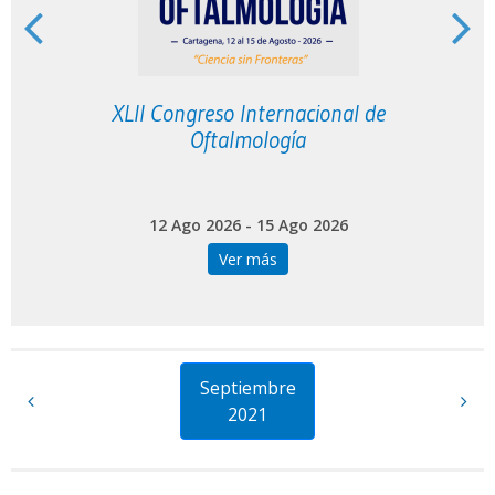
XLII Congreso Internacional de
V
Oftalmología
12 Ago 2026 - 15 Ago 2026
Ver más
Septiembre
2021