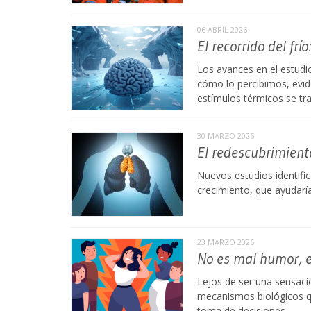
06 ABRIL 2026
El recorrido del frí
Los avances en el estudi
cómo lo percibimos, evid
estímulos térmicos se tr
30 MARZO 2026
El redescubrimient
Nuevos estudios identific
crecimiento, que ayudaría
23 MARZO 2026
No es mal humor, 
Lejos de ser una sensaci
mecanismos biológicos qu
toma de decisiones.