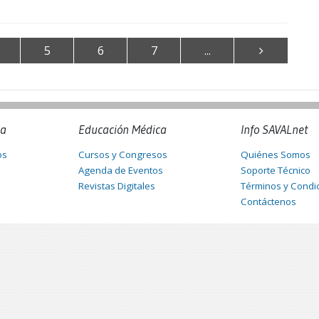
5
6
7
...
na
Educación Médica
Info SAVALnet
os
Cursos y Congresos
Quiénes Somos
Agenda de Eventos
Soporte Técnico
Revistas Digitales
Términos y Condi
Contáctenos